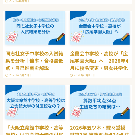
2026年8月9日
同志社女子中学校の入試結
金蘭会中学校・高校が「広
果を分析｜倍率・合格最低
尾学園大阪」へ 2028年4
点・自己推薦を解説
月に校名変更・男女共学化
2026年7月20日
2026年7月19日
「大阪立命館中学校・高等
2026年五ツ木・駸々堂模
学校」は立命館大学の付属
試第3回 算数平均点34点 生