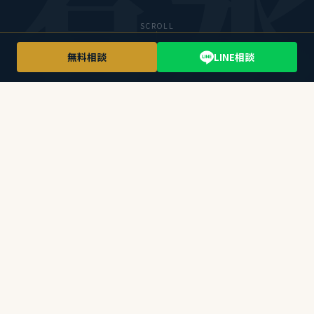
SCROLL
無料相談
LINE相談
こんなお悩みはありませんか
塾に行っているのに、
なぜか成績が上がらない
集団授業についていけない
😔
勉強が苦手な生徒には集団指導は向きません。わ